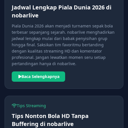
Jadwal Lengkap Piala Dunia 2026 di
nobarlive
Piala Dunia 2026 akan menjadi turnamen sepak bola
terbesar sepanjang sejarah. nobarlive menghadirkan
jadwal lengkap mulai dari babak penyisihan grup
hingga final. Saksikan tim favoritmu bertanding
dengan kualitas streaming HD dan komentator
profesional. Jangan lewatkan momen seru setiap
pertandingan hanya di nobarlive.
Baca Selengkapnya
Tips Streaming
Tips Nonton Bola HD Tanpa
Buffering di nobarlive