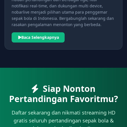
notifikasi real-time, dan dukungan multi device,
nobarlive menjadi pilihan utama para penggemar
sepak bola di Indonesia. Bergabunglah sekarang dan
rasakan pengalaman menonton yang berbeda.
Baca Selengkapnya
Siap Nonton
Pertandingan Favoritmu?
Daftar sekarang dan nikmati streaming HD
gratis seluruh pertandingan sepak bola &