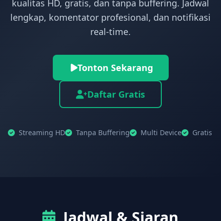
kualitas HD, gratis, dan tanpa buffering. Jadwal
lengkap, komentator profesional, dan notifikasi
real-time.
Tonton Sekarang
Daftar Gratis
Streaming HD
Tanpa Buffering
Multi Device
Gratis
Jadwal & Siaran