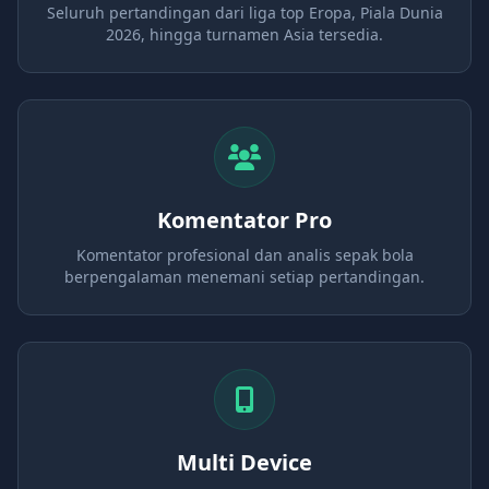
Seluruh pertandingan dari liga top Eropa, Piala Dunia
2026, hingga turnamen Asia tersedia.
Komentator Pro
Komentator profesional dan analis sepak bola
berpengalaman menemani setiap pertandingan.
Multi Device