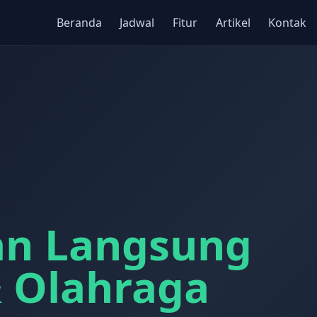
Beranda
Jadwal
Fitur
Artikel
Kontak
an Langsung
& Olahraga