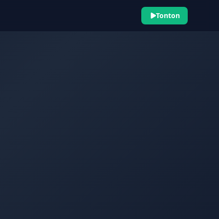
Tonton