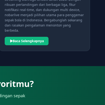
ribuan pertandingan dari berbagai liga, fitur
notifikasi real-time, dan dukungan multi device,
nobarlive menjadi pilihan utama para penggemar
sepak bola di Indonesia. Bergabunglah sekarang
dan rasakan pengalaman menonton yang
berbeda.
Baca Selengkapnya
voritmu?
ndingan sepak