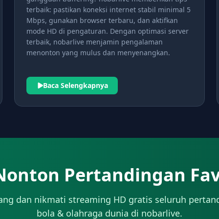
terbaik: pastikan koneksi internet stabil minimal 5
Mbps, gunakan browser terbaru, dan aktifkan
mode HD di pengaturan. Dengan optimasi server
terbaik, nobarlive menjamin pengalaman
menonton yang mulus dan menyenangkan.
Baca Selengkapnya
Nonton Pertandingan Fa
ang dan nikmati streaming HD gratis seluruh perta
bola & olahraga dunia di nobarlive.