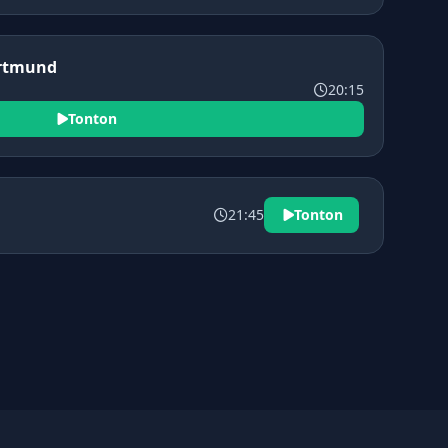
rtmund
20:15
Tonton
21:45
Tonton