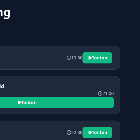
ng
19:30
Tonton
id
21:00
Tonton
22:30
Tonton