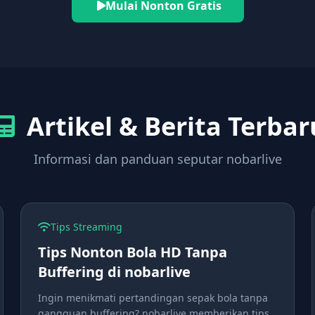
Mulai Nonton Gratis
Artikel & Berita Terbar
Informasi dan panduan seputar nobarlive
Tips Streaming
Tips Nonton Bola HD Tanpa
Buffering di nobarlive
Ingin menikmati pertandingan sepak bola tanpa
gangguan buffering? nobarlive memberikan tips