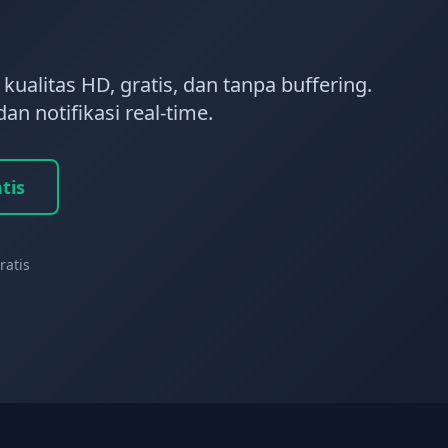
ualitas HD, gratis, dan tanpa buffering.
an notifikasi real-time.
tis
ratis